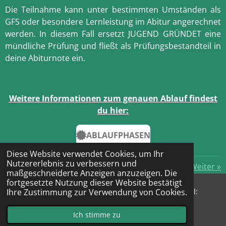
Die Teilnahme kann unter bestimmten Umständen als
GFS oder besondere Lernleistung im Abitur angerechnet
werden. In diesem Fall ersetzt JUGEND GRÜNDET eine
mündliche Prüfung und fließt als Prüfungsbestandteil in
deine Abiturnote ein.
Weitere Informationen zum genauen Ablauf findest
du hier:
ABLAUFPHASEN
Diese Website verwendet Cookies, um Ihr
Nutzererlebnis zu verbessern und
«
Zurück
Weiter
»
maßgeschneiderte Anzeigen anzuzeigen. Die
fortgesetzte Nutzung dieser Website bestätigt
© 2021 bne-am-ikg; Kontakt: Katharina Kaltenbach (Mail:
Ihre Zustimmung zur Verwendung von Cookies.
kr@ikg.tut.bw.schule.de)
Mit Unterstützung von
Webador
Ich stimme zu