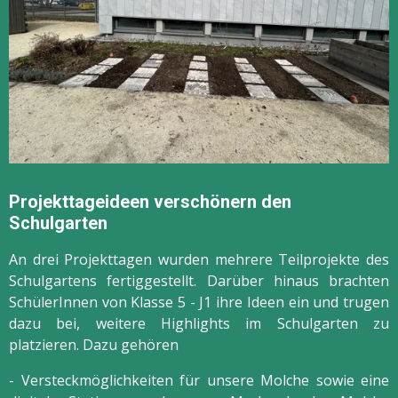
Projekttageideen verschönern den
Schulgarten
An drei Projekttagen wurden mehrere Teilprojekte des
Schulgartens fertiggestellt. Darüber hinaus brachten
SchülerInnen von Klasse 5 - J1 ihre Ideen ein und trugen
dazu bei, weitere Highlights im Schulgarten zu
platzieren. Dazu gehören
- Versteckmöglichkeiten für unsere Molche sowie eine