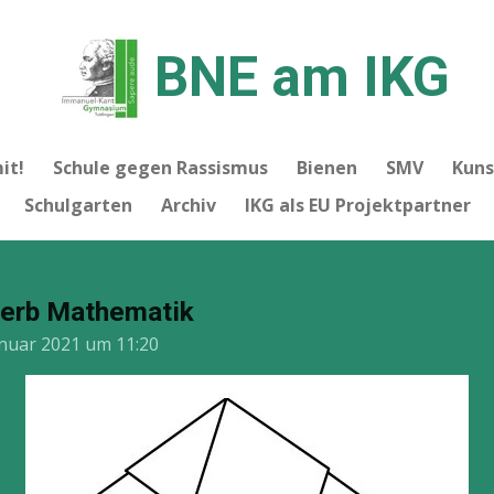
BNE am IKG
it!
Schule gegen Rassismus
Bienen
SMV
Kuns
Schulgarten
Archiv
IKG als EU Projektpartner
erb Mathematik
anuar 2021 um 11:20