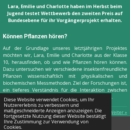
Lara, Emilie und Charlotte haben im Herbst beim
Jugend testet Wettbewerb den zweiten Preis auf
Bundesebene für ihr Vorgängerprojekt erhalten.
Können Pflanzen hören?
Auf der Grundlage unseres letztjährigen Projektes
möchten wir, Lara, Emilie und Charlotte aus der Klasse
10, herausfinden, ob und wie Pflanzen hören können.
Dazu untersuchen wir verschiedene insektenfreundliche
Pflanzen wissenschaftlich mit physikalischen und
biochemischen Messmethoden. Ziel der Forschungen ist,
ein tieferes Verständnis für die Interaktion zwischen
Bestäubern und deren Futterpflanzen zu erhalten.
Diese Website verwendet Cookies, um Ihr
Nutzererlebnis zu verbessern und
maßgeschneiderte Anzeigen anzuzeigen. Die
«
Zurück
Weiter
»
fortgesetzte Nutzung dieser Website bestätigt
Ihre Zustimmung zur Verwendung von
© 2021 bne-am-ikg; Kontakt: Katharina Kaltenbach (Mail:
Cookies.