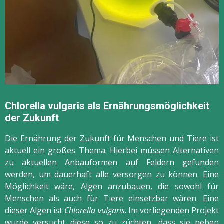
Chlorella vulgaris als Ernährungsmöglichkeit
der Zukunft
Die Ernährung der Zukunft für Menschen und Tiere ist
aktuell ein großes Thema. Hierbei müssen Alternativen
zu aktuellen Anbauformen auf Feldern gefunden
werden, um dauerhaft alle versorgen zu können. Eine
Möglichkeit wäre, Algen anzubauen, die sowohl für
Menschen als auch für Tiere einsetzbar wären. Eine
dieser Algen ist
Chlorella vulgaris
. Im vorliegenden Projekt
wurde versucht diese so zu züchten, dass sie neben