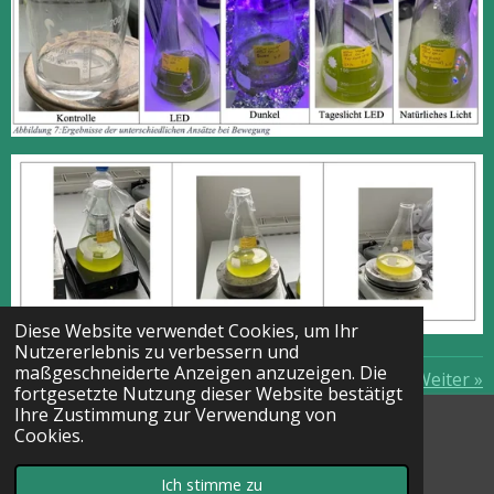
Diese Website verwendet Cookies, um Ihr
Nutzererlebnis zu verbessern und
maßgeschneiderte Anzeigen anzuzeigen. Die
«
Zurück
Weiter
»
fortgesetzte Nutzung dieser Website bestätigt
Ihre Zustimmung zur Verwendung von
© 2021 bne-am-ikg; Kontakt: Katharina Kaltenbach (Mail:
Cookies.
kr@ikg.tut.bw.schule.de)
Mit Unterstützung von
Webador
Ich stimme zu